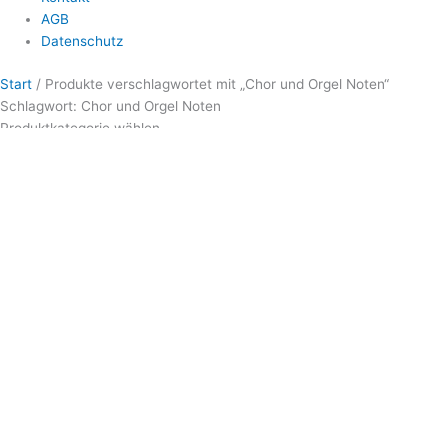
AGB
Datenschutz
Start
/ Produkte verschlagwortet mit „Chor und Orgel Noten“
Schlagwort: Chor und Orgel Noten
Produktkategorie wählen
Alle Noten
Audio
Audio CD
Audio Downloads